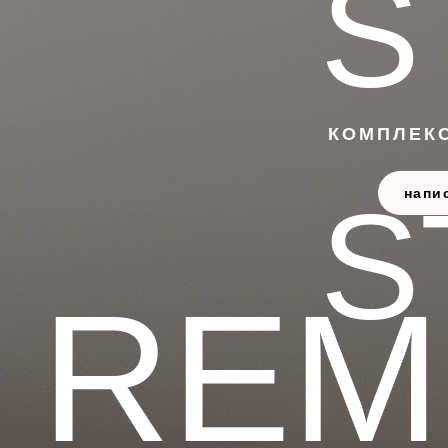
S
КОМПЛЕКС
S
напи
REM