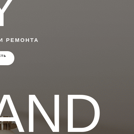
Y
И РЕМОНТА
сть
AND